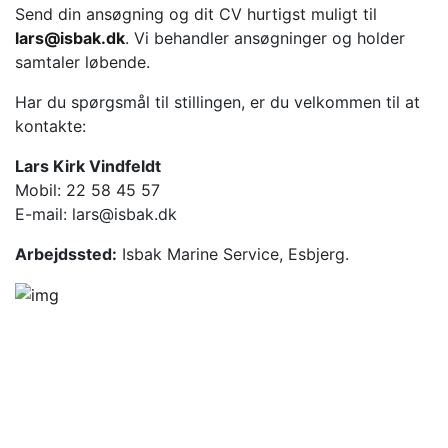
Send din ansøgning og dit CV hurtigst muligt til
lars@isbak.dk
. Vi behandler ansøgninger og holder
samtaler løbende.
Har du spørgsmål til stillingen, er du velkommen til at
kontakte:
Lars Kirk Vindfeldt
Mobil: 22 58 45 57
E-mail: lars@isbak.dk
Arbejdssted:
Isbak Marine Service, Esbjerg.
Isbak has extensive experience with Sales,
Installations, Service and Consulting for navigation and
communication equipment within the maritime industry
Follow us: