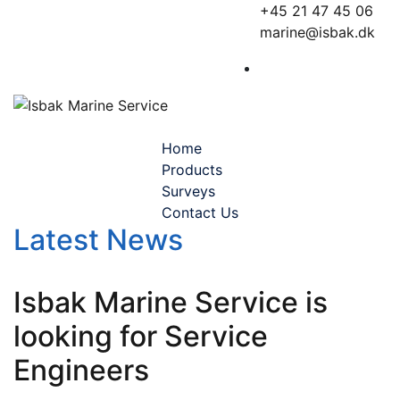
Monday - Friday 08.00 -
+45 21 47 45 06
16.00
marine@isbak.dk
Toggle navigation
Home
Products
Surveys
Contact Us
Latest News
Isbak Marine Service is
looking for Service
Engineers